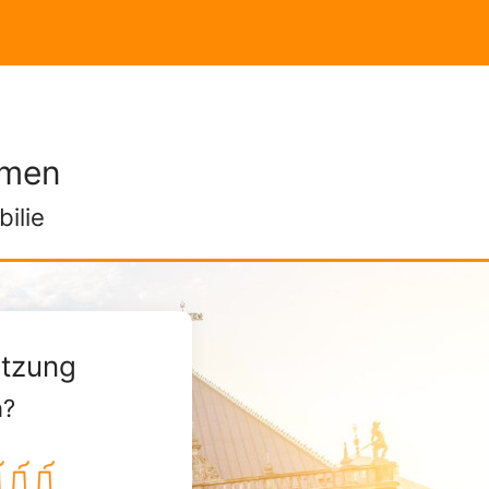
emen
ilie
ätzung
h?