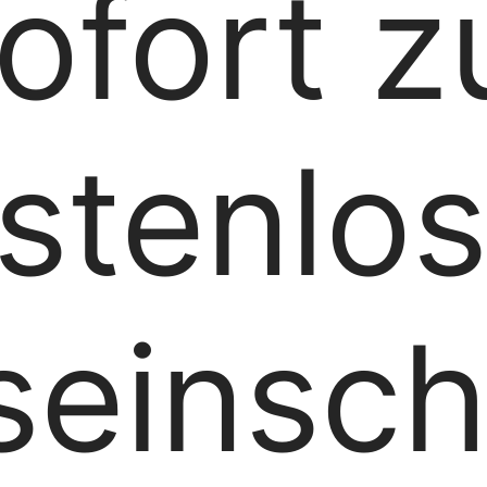
ofort z
stenlo
seinsc