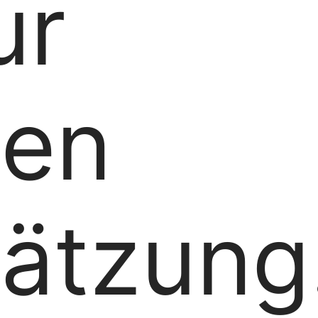
ur
sen
hätzung