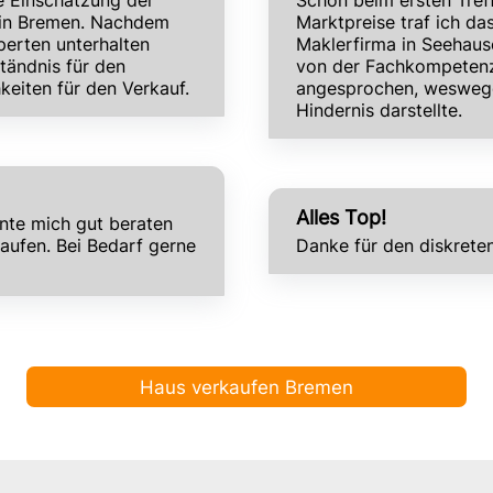
he Einschätzung der
Schon beim ersten Tref
 in Bremen. Nachdem
Marktpreise traf ich d
perten unterhalten
Maklerfirma in Seehaus
ständnis für den
von der Fachkompetenz
eiten für den Verkauf.
angesprochen, weswegen
Hindernis darstellte.
Alles Top!
te mich gut beraten
aufen. Bei Bedarf gerne
Danke für den diskrete
Haus verkaufen Bremen