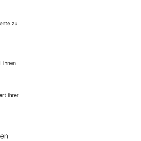
ente zu
i Ihnen
rt Ihrer
sen